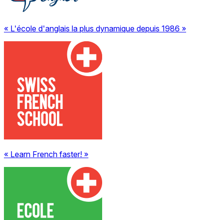
« L'école d'anglais la plus dynamique depuis 1986 »
« Learn French faster! »