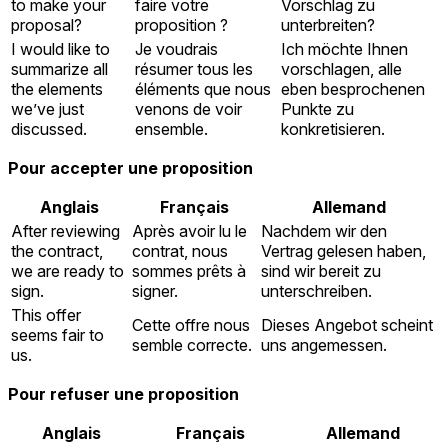
to make your
faire votre
Vorschlag zu
proposal?
proposition ?
unterbreiten?
I would like to
Je voudrais
Ich möchte Ihnen
summarize all
résumer tous les
vorschlagen, alle
the elements
éléments que nous
eben besprochenen
we’ve just
venons de voir
Punkte zu
discussed.
ensemble.
konkretisieren.
Pour accepter une proposition
Anglais
Français
Allemand
After reviewing
Après avoir lu le
Nachdem wir den
the contract,
contrat, nous
Vertrag gelesen haben,
we are ready to
sommes prêts à
sind wir bereit zu
sign.
signer.
unterschreiben.
This offer
Cette offre nous
Dieses Angebot scheint
seems fair to
semble correcte.
uns angemessen.
us.
Pour refuser une proposition
Anglais
Français
Allemand