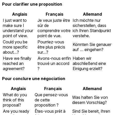
Pour clarifier une proposition
Anglais
Français
Allemand
I just want to
Je veux juste être
Ich möchte nur
make sure I
sûr de
sicherstellen, dass
understand your
comprendre votre
ich Ihren Standpunkt
point of view.
point de vue.
verstehe.
Could you be
Pourriez-vous
Könnten Sie genauer
more specific
être plus précis
auf … eingehen?
about…?
sur…?
Have we finally
Avons-nous enfin
Haben wir
reached an
trouvé un accord
abschließend eine
agreement?
?
Einigung erzielt?
Pour conclure une négociation
Anglais
Français
Allemand
What do you
Que pensez-vous
Was halten Sie von
think of this
de cette
diesem Vorschlag?
proposal?
proposition ?
Are you ready
Êtes-vous prêt à
Sind Sie bereit, Ihren