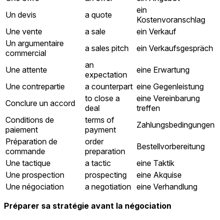
ein
Un devis
a quote
Kostenvoranschlag
Une vente
a sale
ein Verkauf
Un argumentaire
a sales pitch
ein Verkaufsgespräch
commercial
an
Une attente
eine Erwartung
expectation
Une contrepartie
a counterpart
eine Gegenleistung
to close a
eine Vereinbarung
Conclure un accord
deal
treffen
Conditions de
terms of
Zahlungsbedingungen
paiement
payment
Préparation de
order
Bestellvorbereitung
commande
preparation
Une tactique
a tactic
eine Taktik
Une prospection
prospecting
eine Akquise
Une négociation
a negotiation
eine Verhandlung
Préparer sa stratégie avant la négociation