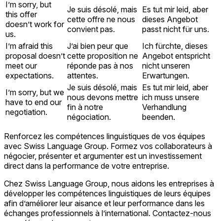
I’m sorry, but
Je suis désolé, mais
Es tut mir leid, aber
this offer
cette offre ne nous
dieses Angebot
doesn’t work for
convient pas.
passt nicht für uns.
us.
I’m afraid this
J’ai bien peur que
Ich fürchte, dieses
proposal doesn’t
cette proposition ne
Angebot entspricht
meet our
réponde pas à nos
nicht unseren
expectations.
attentes.
Erwartungen.
Je suis désolé, mais
Es tut mir leid, aber
I’m sorry, but we
nous devons mettre
ich muss unsere
have to end our
fin à notre
Verhandlung
negotiation.
négociation.
beenden.
Renforcez les compétences linguistiques de vos équipes
avec Swiss Language Group. Formez vos collaborateurs à
négocier, présenter et argumenter est un investissement
direct dans la performance de votre entreprise.
Chez Swiss Language Group, nous aidons les entreprises à
développer les compétences linguistiques de leurs équipes
afin d’améliorer leur aisance et leur performance dans les
échanges professionnels à l’international.
Contactez-nous